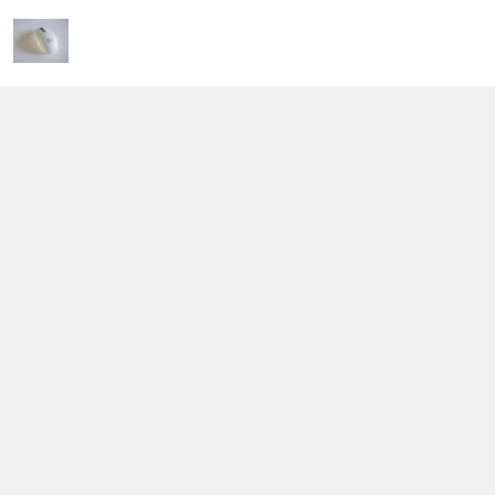
Kết nối với chúng tôi
0907 555 379
https://www.facebook.com/profile.php?
id=100088247026220
0907555379
binhkienxuong@gmail.com
Địa chỉ
43, Lê Trọng Tấn, Phường Tân Sơn Nhì, Thành phố Hồ Chí
Minh