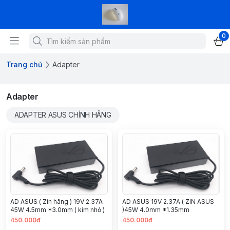
0
Trang chủ
Adapter
Adapter
ADAPTER ASUS CHÍNH HÃNG
AD ASUS ( Zin hãng ) 19V 2.37A
AD ASUS 19V 2.37A ( ZIN ASUS
45W 4.5mm *3.0mm ( kim nhỏ )
)45W 4.0mm *1.35mm
450.000đ
450.000đ