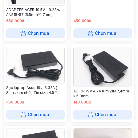
ADAPTER ACER 19.5V - 9.23A/
AN515-57 (5.5mm*1.7mm)
650.000đ
450.000đ
Chọn mua
Chọn mua
Sạc laptop Asus 19v-6.32A (
AD HP 19V 4.74 Kim ZIN 7,4mm
Slim , kim nhỏ ) Zin size 4.5 *
x 5.0mm
3.0mm
450.000đ
140.000đ
Chọn mua
Chọn mua