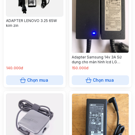
ADAPTER LENOVO 3.25 65W
kim zin
Adapter Samsung 14v 3A Sử
dụng cho màn hình lcd LG
,Samsung
140.000đ
150.000đ
Chọn mua
Chọn mua