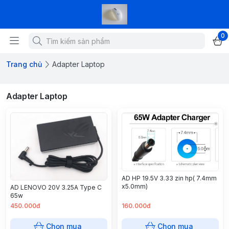
0
Trang chủ
Adapter Laptop
Adapter Laptop
AD HP 19.5V 3.33 zin hp( 7.4mm
x5.0mm)
AD LENOVO 20V 3.25A Type C
65w
450.000đ
160.000đ
Chọn mua
Chọn mua