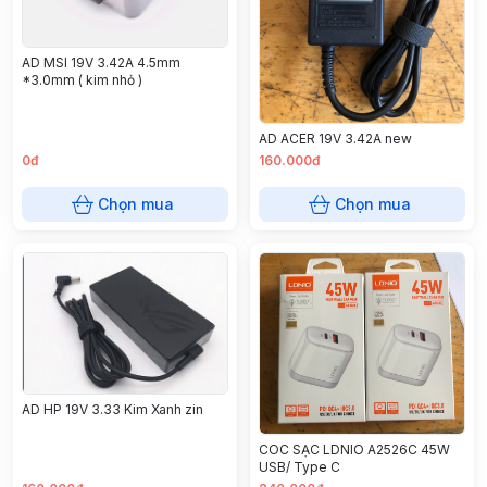
AD MSI 19V 3.42A 4.5mm
*3.0mm ( kim nhỏ )
AD ACER 19V 3.42A new
0đ
160.000đ
Chọn mua
Chọn mua
AD HP 19V 3.33 Kim Xanh zin
COC SẠC LDNIO A2526C 45W
USB/ Type C