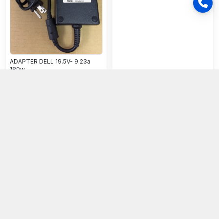
ADAPTER DELL 19.5V- 9.23a
180w
550.000đ
380.000đ
Chọn mua
Chọn mua
AD HP 19.5V -7.7A Kim Xanh zin
AD DELL 19.5V- 4.62A đạn
vostro v5460 v5480 v5560
350.000đ
170.000đ