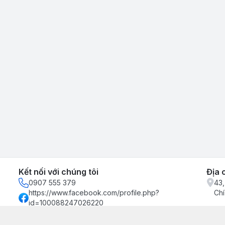
Kết nối với chúng tôi
Địa 
0907 555 379
43,
https://www.facebook.com/profile.php?
Chí
id=100088247026220
0907555379
binhkienxuong@gmail.com