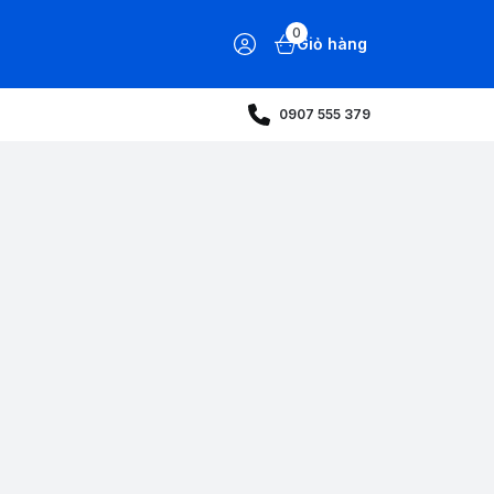
0
Giỏ hàng
0907 555 379