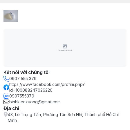
Kết nối với chúng tôi
0907 555 379
https://www.facebook.com/profile.php?
id=100088247026220
0907555379
binhkienxuong@gmail.com
Địa chỉ
43, Lê Trọng Tấn, Phường Tân Sơn Nhì, Thành phố Hồ Chí
Minh