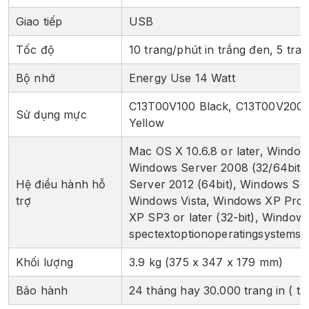
Giao tiếp
USB
Tốc độ
10 trang/phút in trắng đen, 5 tra
Bộ nhớ
Energy Use 14 Watt
C13T00V100 Black, C13T00V200 
Sử dụng mực
Yellow
Mac OS X 10.6.8 or later, Windo
Windows Server 2008 (32/64bit)
Hệ điều hành hỗ
Server 2012 (64bit), Windows Se
trợ
Windows Vista, Windows XP Profe
XP SP3 or later (32-bit), Window
spectextoptionoperatingsystemsw
Khối lượng
3.9 kg (375‎ x 347 x 179 mm)
Bảo hành
24 tháng hay 30.000 trang in ( tù