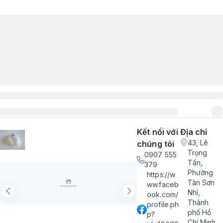
Kết nối với
Địa chỉ
43, Lê
chúng tôi
Trọng
0907 555
Tấn,
379
Phường
https://w
Tân Sơn
ww.faceb
Nhì,
ook.com/
Thành
profile.ph
phố Hồ
p?
Chí Minh