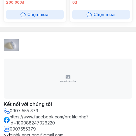
200.000đ
0đ
Chọn mua
Chọn mua
Kết nối với chúng tôi
0907 555 379
https://www.facebook.com/profile.php?
id=100088247026220
0907555379
binhkienxuong@gmail.com