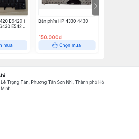
420 E6420 (
Bàn phím HP 4330 4430
Bàn phím AC 4
E6430 E5420
Aspire E1-410, E
E6330 E6440
432, E1-411, E1-
150.000đ
E5-411, E5-471,
130.000đ
ES1-411, ES1-511
n mua
Chọn mua
Chọn
chỉ
 Lê Trọng Tấn, Phường Tân Sơn Nhì, Thành phố Hồ
 Minh