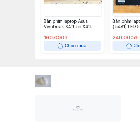
Bàn phím laptop Asus
Bàn phím lapt
Vivobook X411 zin X411
( 5481) LED 
X411U X411S A411 F411, S14
V5581, Inspi
S410 S410U S410UA X410
160.000đ
(5481) 5482
240.000đ
X410U, S4000 S4100
5491 5580 55
Chọn mua
Ch
S4200 – X411
7586, Latitu
3390 E3400