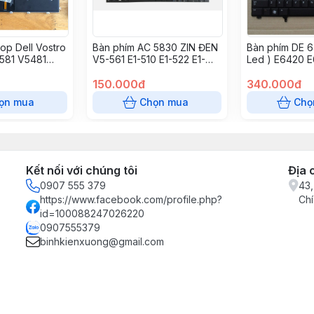
op Dell Vostro
Bàn phím AC 5830 ZIN ĐEN
Bàn phím DE 6
5581 V5481
V5-561 E1-510 E1-522 E1-
Led ) E6420 
ron 5480
530 E1-532 E1-570 E1-572
E5430 E6320 
 5485 5488
E1-771
150.000đ
340.000đ
81 5591 7386
ọn mua
Chọn mua
Chọ
de 3400 3310
Kết nối với chúng tôi
Địa 
0907 555 379
43,
https://www.facebook.com/profile.php?
Chí
id=100088247026220
0907555379
binhkienxuong@gmail.com