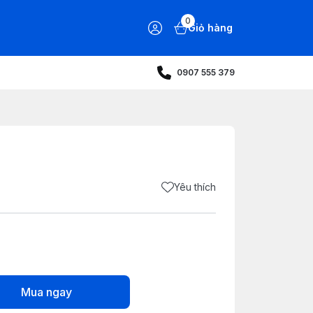
0
Giỏ hàng
0907 555 379
Yêu thích
Mua ngay