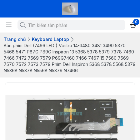
0
Trang chủ
Keyboard Laptop
Bàn phím Dell (7466 LED ) Vostro 14-3480 3481 3490 5370
5468 5471 P87G P89G Inspiron 13 5368 5378 5379 7378 7460
7466 7472 7569 7579 P69G7460 7466 7467 15 7560 7569
7570 7572 7573 7579 Phím Dell Inspiron 5368 5378 5568 5379
N5368 N5378 N5568 N5379 N7466