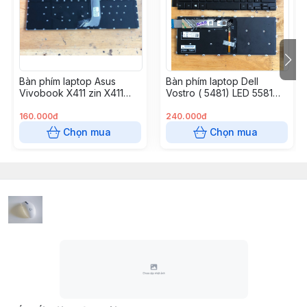
Bàn phím laptop Asus
Bàn phím laptop Dell
Vivobook X411 zin X411
Vostro ( 5481) LED 5581
X411U X411S A411 F411, S14
V5481 V5581, Inspiron
S410 S410U S410UA X410
5480 (5481) 5482 5485
160.000đ
240.000đ
X410U, S4000 S4100
5488 5491 5580 5581 5591
Chọn mua
Chọn mua
S4200 – X411
7386 7586, Latitude 3400
3310 3390 E3400