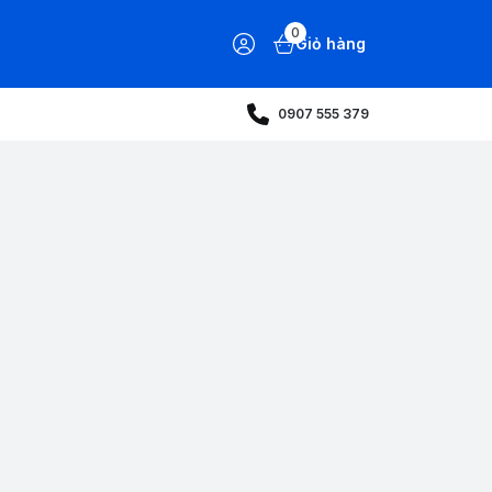
0
Giỏ hàng
0907 555 379