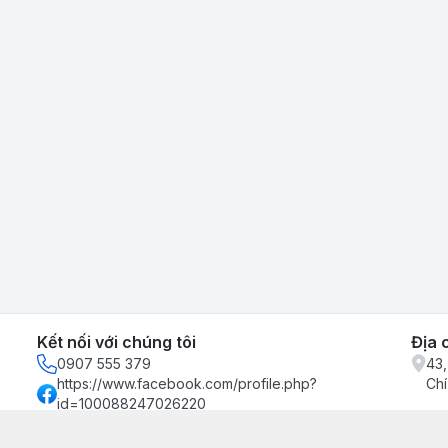
Kết nối với chúng tôi
Địa 
0907 555 379
43,
https://www.facebook.com/profile.php?
Chí
id=100088247026220
0907555379
binhkienxuong@gmail.com