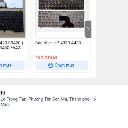
420 E6420 (
Bàn phím HP 4330 4430
Bàn phím AC 4
E6430 E5420
Aspire E1-410, E
E6330 E6440
432, E1-411, E1-
150.000đ
E5-411, E5-471,
130.000đ
ES1-411, ES1-511
n mua
Chọn mua
Chọn
chỉ
 Lê Trọng Tấn, Phường Tân Sơn Nhì, Thành phố Hồ
 Minh