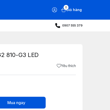
0
Giỏ hàng
0907 555 379
G2 810-G3 LED
Yêu thích
Mua ngay