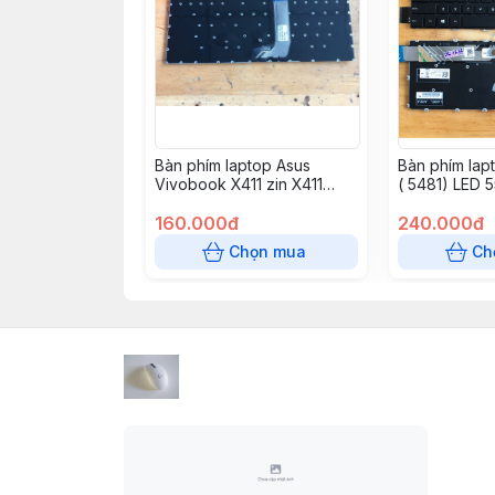
Bàn phím laptop Asus
Bàn phím lapt
Vivobook X411 zin X411
( 5481) LED 
X411U X411S A411 F411, S14
V5581, Inspi
S410 S410U S410UA X410
160.000đ
(5481) 5482
240.000đ
X410U, S4000 S4100
5491 5580 55
Chọn mua
Ch
S4200 – X411
7586, Latitu
3390 E3400