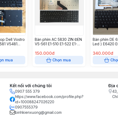
op Dell Vostro
Bàn phím AC 5830 ZIN ĐEN
Bàn phím DE 6
5581 V5481
V5-561 E1-510 E1-522 E1-
Led ) E6420 
ron 5480
530 E1-532 E1-570 E1-572
E5430 E6320 
 5485 5488
E1-771
150.000đ
340.000đ
81 5591 7386
ọn mua
Chọn mua
Chọ
de 3400 3310
Kết nối với chúng tôi
Địa 
0907 555 379
43,
https://www.facebook.com/profile.php?
Chí
id=100088247026220
0907555379
binhkienxuong@gmail.com