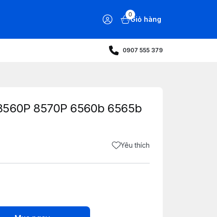
0
Giỏ hàng
0907 555 379
8560P 8570P 6560b 6565b
Yêu thích