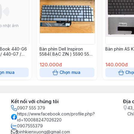
oBook 440-G6
Bàn phím Dell Inspiron
Bàn phím AS 
/ 440-G7 /
5584( BẠC ZIN ) 5590 5593
5594 5598 nspiron 15-7506
P97F 7501 7591 7706/7791
120.000đ
140.000đ
ọn mua
Chọn mua
Chọ
Kết nối với chúng tôi
Địa 
0907 555 379
43,
https://www.facebook.com/profile.php?
Chí
id=100088247026220
0907555379
binhkienxuong@gmail.com