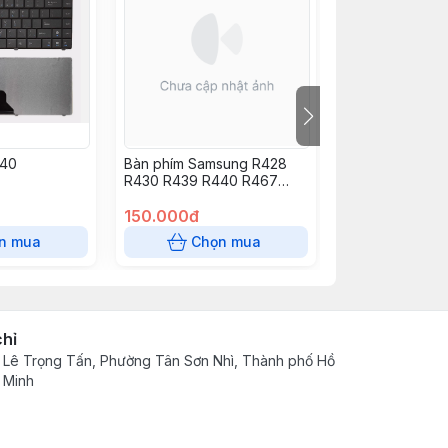
K40
Bàn phím Samsung R428
Bàn phím Dell L
R430 R439 R440 R467
7290 7380 738
R468 R470 R480 RV410
RV408
150.000đ
130.000đ
n mua
Chọn mua
Chọn
chỉ
 Lê Trọng Tấn, Phường Tân Sơn Nhì, Thành phố Hồ
 Minh