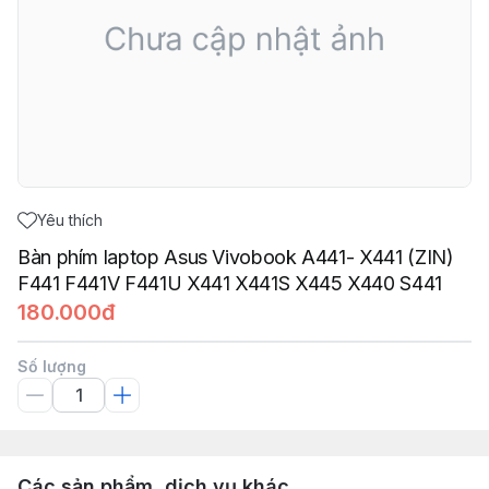
Yêu thích
Bàn phím laptop Asus Vivobook A441- X441 (ZIN)
F441 F441V F441U X441 X441S X445 X440 S441
180.000đ
Số lượng
Các sản phẩm, dịch vụ khác