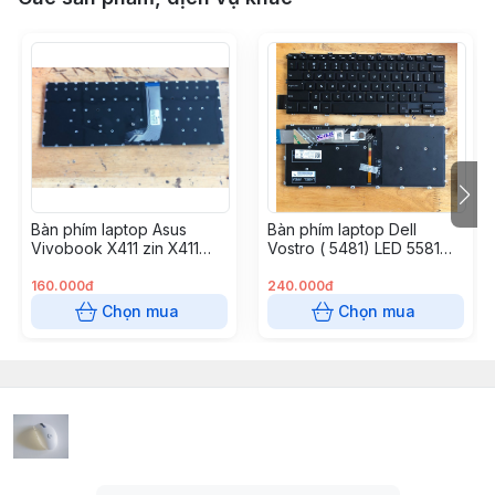
Bàn phím laptop Asus
Bàn phím laptop Dell
Vivobook X411 zin X411
Vostro ( 5481) LED 5581
X411U X411S A411 F411, S14
V5481 V5581, Inspiron
S410 S410U S410UA X410
5480 (5481) 5482 5485
160.000đ
240.000đ
X410U, S4000 S4100
5488 5491 5580 5581 5591
Chọn mua
Chọn mua
S4200 – X411
7386 7586, Latitude 3400
3310 3390 E3400