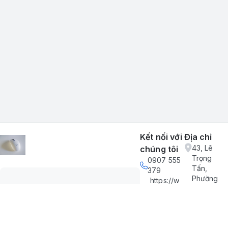
Kết nối với
Địa chỉ
43, Lê
chúng tôi
Trọng
0907 555
Tấn,
379
Phường
https://w
Tân Sơn
ww.faceb
Nhì,
ook.com/
Thành
profile.ph
phố Hồ
p?