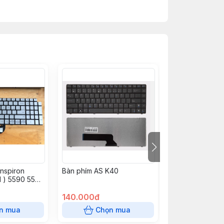
Inspiron
Bàn phím AS K40
Bàn phím Sams
 ) 5590 5593
R430 R439 R4
iron 15-7506
R468 R470 R4
91 7706/7791
140.000đ
RV408
150.000đ
n mua
Chọn mua
Chọn