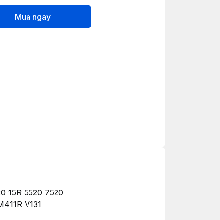
Mua ngay
0 15R 5520 7520
M411R V131