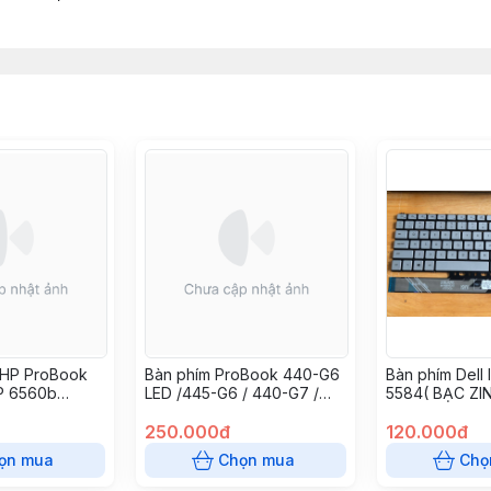
 HP ProBook
Bàn phím ProBook 440-G6
Bàn phím Dell 
P 6560b
LED /445-G6 / 440-G7 /
5584( BẠC ZIN
 6575b,
445-G7
5594 5598 nsp
250.000đ
P97F 7501 75
120.000đ
ọn mua
Chọn mua
Chọ