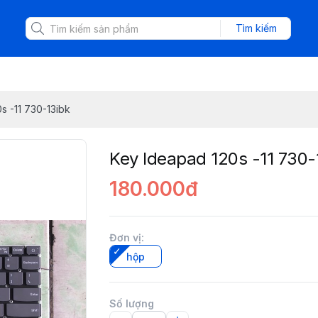
Tìm kiếm
s -11 730-13ibk
Key Ideapad 120s -11 730-
180.000đ
Đơn vị
:
hộp
Số lượng