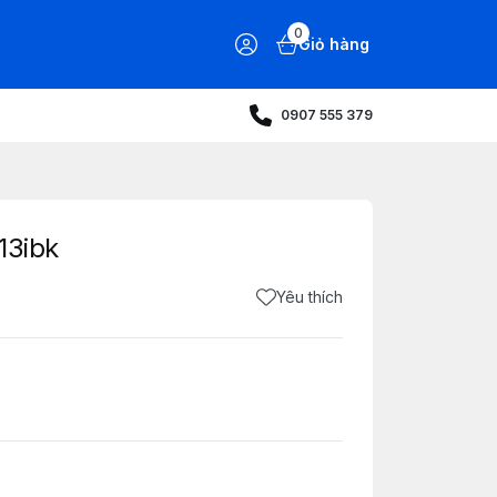
0
Giỏ hàng
0907 555 379
13ibk
Yêu thích