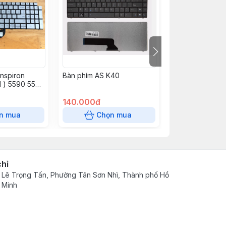
Inspiron
Bàn phím AS K40
Bàn phím Sams
 ) 5590 5593
R430 R439 R4
iron 15-7506
R468 R470 R4
91 7706/7791
140.000đ
RV408
150.000đ
n mua
Chọn mua
Chọn
chỉ
 Lê Trọng Tấn, Phường Tân Sơn Nhì, Thành phố Hồ
 Minh