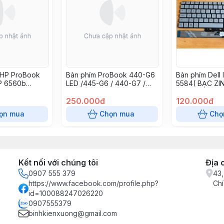
 HP ProBook
Bàn phím ProBook 440-G6
Bàn phím Dell 
P 6560b
LED /445-G6 / 440-G7 /
5584( BẠC ZIN
 6575b,
445-G7
5594 5598 nsp
250.000đ
P97F 7501 75
120.000đ
ọn mua
Chọn mua
Chọ
Kết nối với chúng tôi
Địa 
0907 555 379
43,
https://www.facebook.com/profile.php?
Chí
id=100088247026220
0907555379
binhkienxuong@gmail.com