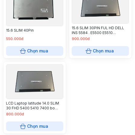
15.6 SLIM 30PIN FUL HD DELL
15.6 SLIM 40Pin
INS 5584 . E5500 E5510
PRECISION 15 3541 LATITUDE 15
550.000đ
900.000đ
3520 3530
Chọn mua
Chọn mua
LCD Laptop latitude 14.0 SLIM
30 FHD 5400 5410 7400 bo
ngược lưng
800.000đ
Chọn mua