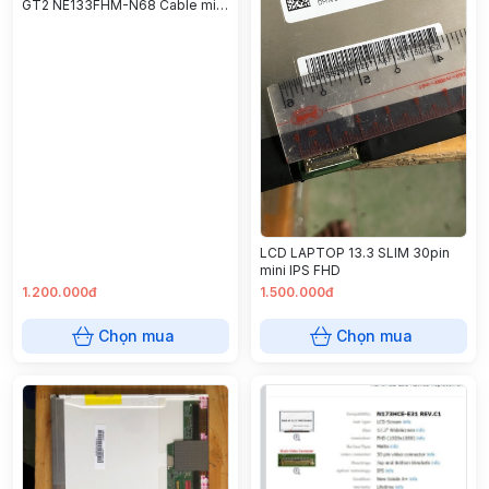
GT2 NE133FHM-N68 Cable mini
<7300/5300 cáp mini/ 7320
/NV133FHM-N49
LCD LAPTOP 13.3 SLIM 30pin
mini IPS FHD
1.200.000đ
1.500.000đ
Chọn mua
Chọn mua