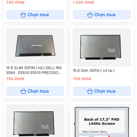
700.000đ
1.200.000đ
Chọn mua
Chọn mua
15.6 SLIM 30PIN ( hd ) DELL INS
15.6 Slim 30Pin ( có tai )
5584 . E5500 E5510 PRECISION
15 3541 LATITUDE 15 3520 3530
750.000đ
700.000đ
Chọn mua
Chọn mua