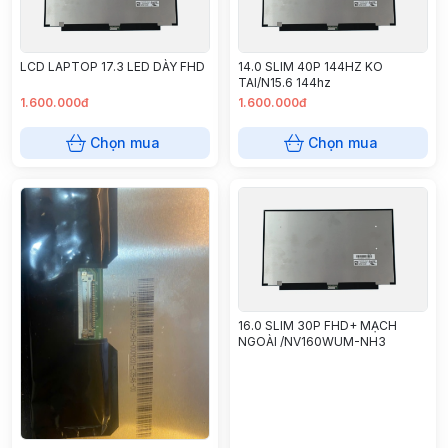
LCD LAPTOP 17.3 LED DÀY FHD
14.0 SLIM 40P 144HZ KO
TAI/N15.6 144hz
1.600.000đ
1.600.000đ
Chọn mua
Chọn mua
16.0 SLIM 30P FHD+ MẠCH
NGOÀI /NV160WUM-NH3