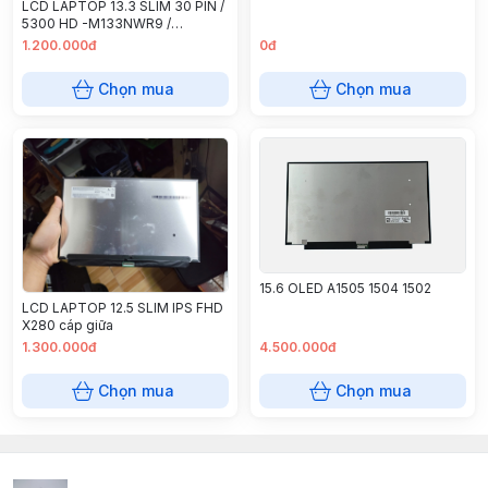
LCD LAPTOP 13.3 SLIM 30 PIN /
5300 HD -M133NWR9 /
NT133WHM-N61
1.200.000đ
0đ
Chọn mua
Chọn mua
15.6 OLED A1505 1504 1502
LCD LAPTOP 12.5 SLIM IPS FHD
X280 cáp giữa
1.300.000đ
4.500.000đ
Chọn mua
Chọn mua