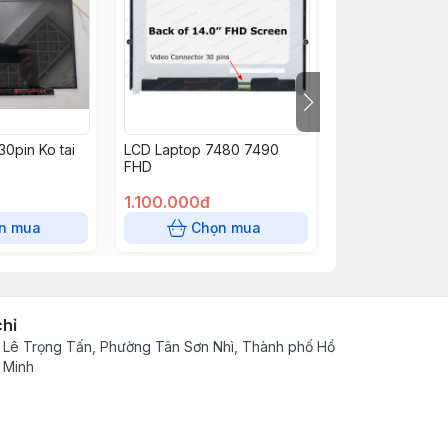
30pin Ko tai
LCD Laptop 7480 7490
LCD LAPTOP 12
FHD
30pin hd (7250
1.100.000đ
750.000đ
n mua
Chọn mua
Chọn
chỉ
 Lê Trọng Tấn, Phường Tân Sơn Nhì, Thành phố Hồ
 Minh