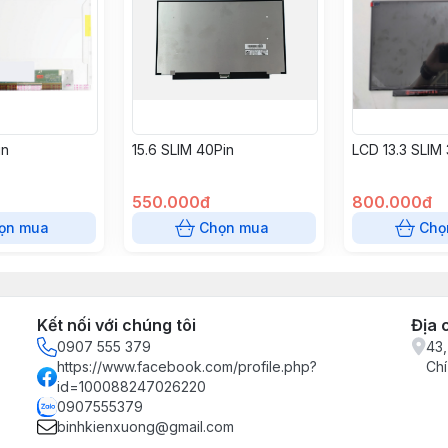
in
15.6 SLIM 40Pin
LCD 13.3 SLIM 
550.000đ
800.000đ
ọn mua
Chọn mua
Chọ
Kết nối với chúng tôi
Địa 
0907 555 379
43,
https://www.facebook.com/profile.php?
Chí
id=100088247026220
0907555379
binhkienxuong@gmail.com