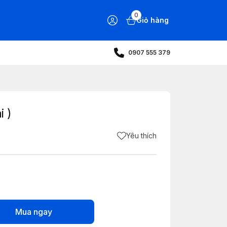
0
Giỏ hàng
0907 555 379
i )
Yêu thích
Mua ngay