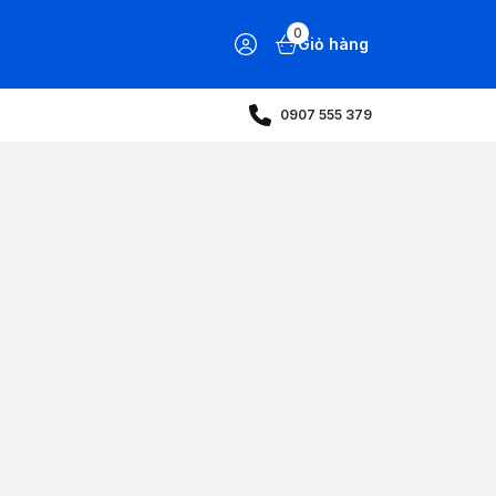
0
Giỏ hàng
0907 555 379