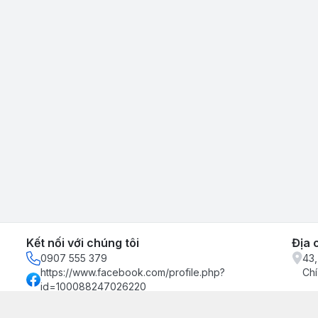
Kết nối với chúng tôi
Địa 
0907 555 379
43,
https://www.facebook.com/profile.php?
Chí
id=100088247026220
0907555379
binhkienxuong@gmail.com