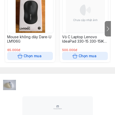
Mouse không dây Dare-U
Vỏ C Laptop Lenovo
LM106G
IdeaPad 330-15 330-15IKB
330-15AST 330-15IGM
330-15ARR
65.000đ
500.000đ
Chọn mua
Chọn mua