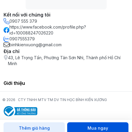
Kết nối với chúng tôi
0907 555 379
https://www.facebook.com/profile.php?
id=100088247026220
0907555379
binhkienxuong@gmail.com
Địa chỉ
43, Lê Trọng Tấn, Phường Tân Sơn Nhì, Thành phố Hồ Chí
Minh
Giới thiệu
© 2026
CTY TNHH MTV TM DV TIN HỌC BÌNH KIẾN XƯƠNG
Thêm giỏ hàng
Mua ngay