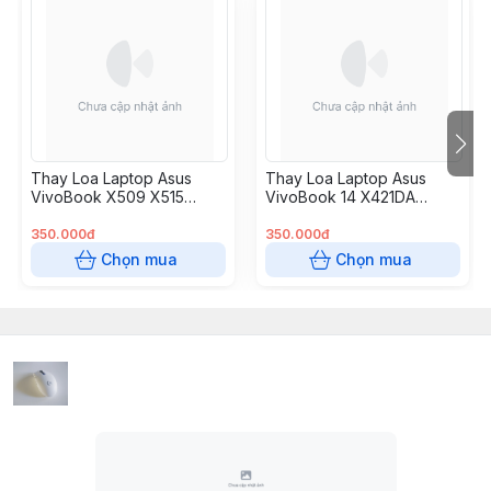
Thay Loa Laptop Asus
Thay Loa Laptop Asus
VivoBook X509 X515
VivoBook 14 X421DA
X509FA X509F X509FJ
X421FA A413 D413 K413
X509UA X509MA X509JA
K433 M413 M433 R413
350.000đ
350.000đ
R438 S413 S433 X413
Chọn mua
Chọn mua
Series DN184C59007