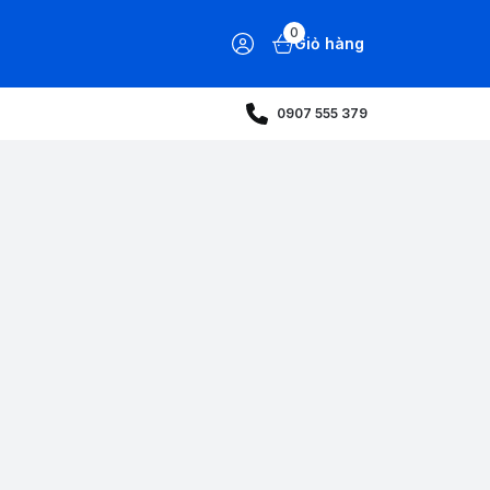
0
Giỏ hàng
0907 555 379