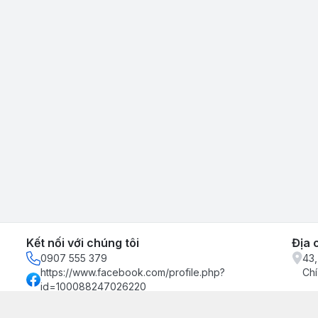
Kết nối với chúng tôi
Địa 
0907 555 379
43,
https://www.facebook.com/profile.php?
Chí
id=100088247026220
0907555379
binhkienxuong@gmail.com