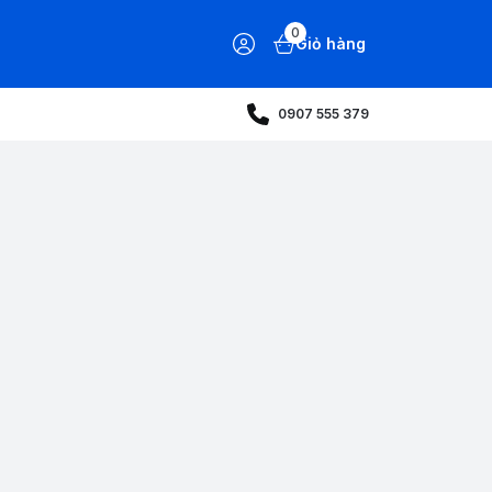
0
Giỏ hàng
0907 555 379