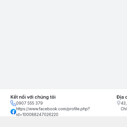
Kết nối với chúng tôi
Địa 
0907 555 379
43,
https://www.facebook.com/profile.php?
Chí
id=100088247026220
0907555379
binhkienxuong@gmail.com