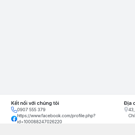
Kết nối với chúng tôi
Địa 
0907 555 379
43,
https://www.facebook.com/profile.php?
Chí
id=100088247026220
0907555379
binhkienxuong@gmail.com