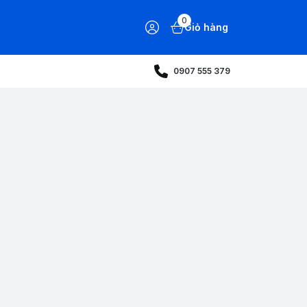
0
Giỏ hàng
0907 555 379