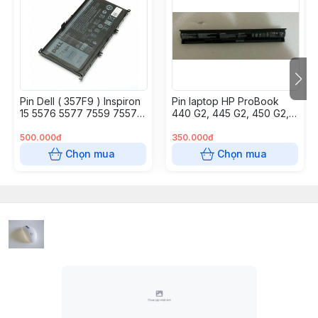
Pin Dell ( 357F9 ) Inspiron
Pin laptop HP ProBook
15 5576 5577 7559 7557
440 G2, 445 G2, 450 G2,
7566 11.4v 74Wh
455 G2 – 440 G2 (VI04) –
4 CELL
500.000đ
350.000đ
Chọn mua
Chọn mua