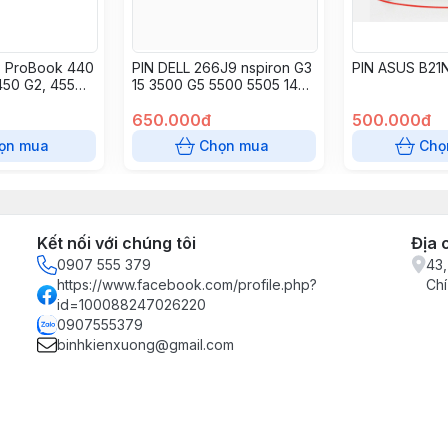
P ProBook 440
PIN DELL 266J9 nspiron G3
PIN ASUS B21N
450 G2, 455
15 3500 G5 5500 5505 14
(VI04) – 4
5490 /51W
650.000đ
500.000đ
ọn mua
Chọn mua
Chọ
Kết nối với chúng tôi
Địa 
0907 555 379
43,
https://www.facebook.com/profile.php?
Chí
id=100088247026220
0907555379
binhkienxuong@gmail.com