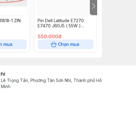
1818-1 ZIN
Pin Dell Latitude E7270
Pin laptop Del
E7470 J60J5 ( 55W )
Inspiron 14 34
7CJRC MC34Y 242WD
, 15 3580 3593
GG4FM PDNM2 Pin Zin
550.000đ
,3 cell )
450.000đ
n mua
Chọn mua
Chọn
chỉ
 Lê Trọng Tấn, Phường Tân Sơn Nhì, Thành phố Hồ
 Minh