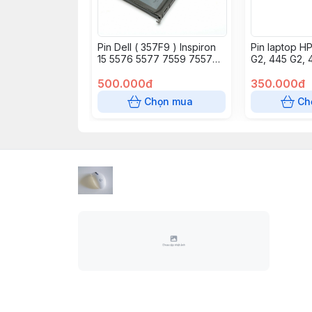
Pin Dell ( 357F9 ) Inspiron
Pin laptop H
15 5576 5577 7559 7557
G2, 445 G2, 
7566 11.4v 74Wh
G2 – 440 G2 
500.000đ
CELL
350.000đ
Chọn mua
Ch