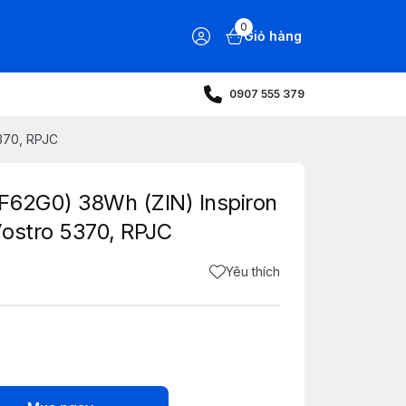
0
Giỏ hàng
0907 555 379
370, RPJC
F62G0) 38Wh (ZIN) Inspiron
Vostro 5370, RPJC
Yêu thích