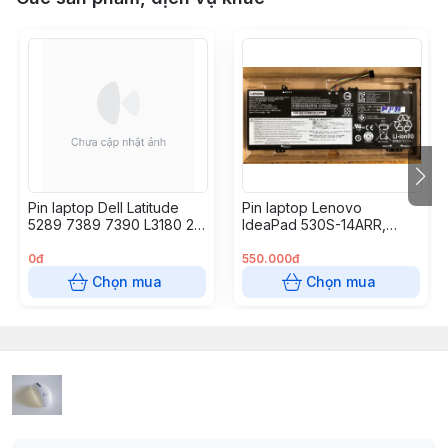
Pin laptop Dell Latitude
Pin laptop Lenovo
5289 7389 7390 L3180 2-
IdeaPad 530S-14ARR,
in-1 – K5XWW /60Wh (4
530S-14IKB, 530S-15IKB,
cell – không kén Wh)
Yoga 530-14ARR, 530-
0đ
550.000đ
14IKB, L17C4PB0
Chọn mua
Chọn mua
L17M4PB0 45Wh