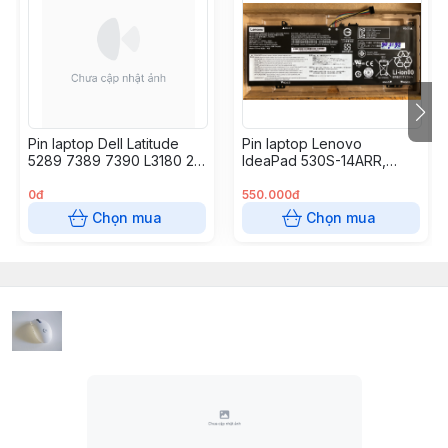
Pin laptop Dell Latitude
Pin laptop Lenovo
5289 7389 7390 L3180 2-
IdeaPad 530S-14ARR,
in-1 – K5XWW /60Wh (4
530S-14IKB, 530S-15IKB,
cell – không kén Wh)
Yoga 530-14ARR, 530-
0đ
550.000đ
14IKB, L17C4PB0
Chọn mua
Chọn mua
L17M4PB0 45Wh