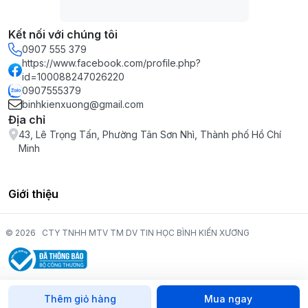
Kết nối với chúng tôi
0907 555 379
https://www.facebook.com/profile.php?
id=100088247026220
0907555379
binhkienxuong@gmail.com
Địa chỉ
43, Lê Trọng Tấn, Phường Tân Sơn Nhì, Thành phố Hồ Chí
Minh
Giới thiệu
© 2026
CTY TNHH MTV TM DV TIN HỌC BÌNH KIẾN XƯƠNG
Thêm giỏ hàng
Mua ngay