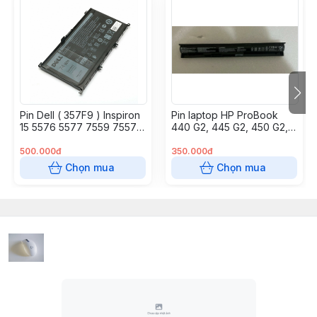
Pin Dell ( 357F9 ) Inspiron
Pin laptop HP ProBook
15 5576 5577 7559 7557
440 G2, 445 G2, 450 G2,
7566 11.4v 74Wh
455 G2 – 440 G2 (VI04) –
4 CELL
500.000đ
350.000đ
Chọn mua
Chọn mua