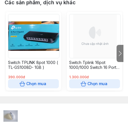
Các sản phẩm, dịch vụ khác
Switch TPLINK 8pot 1000 (
Switch Tplink 16pot
TL-GS1008D- 1GB )
1000/1000 Switch 16 Port
1G TP-Link TL-SG1016D
Chính Hãng
390.000đ
1.300.000đ
Chọn mua
Chọn mua