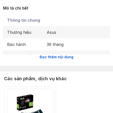
Mô tả chi tiết
Thông tin chung
Thương hiệu
Asus
Bảo hành
36 tháng
Nhà sản xuất
NVIDIA
Đọc thêm nội dung
chipset
Series chip đồ họa
GeForce RTX 30 series
Các sản phẩm, dịch vụ khác
Tên
RTX 3050 OC Edition 6GB
GDDR6
Part-number
ASUS DUAL-RTX3050-O6G