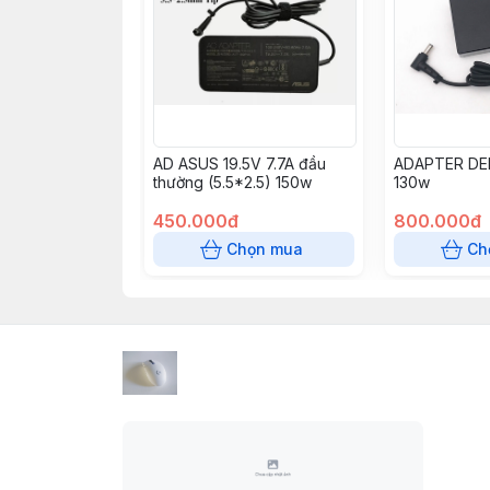
AD ASUS 19.5V 7.7A đầu
ADAPTER DE
thường (5.5*2.5) 150w
130w
450.000đ
800.000đ
Chọn mua
Ch