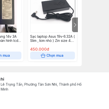
ung 14v 3A
Sạc laptop Asus 19v-6.32A (
AD ASUS 19V-3
àn hình lcd
Slim , kim nhỏ ) Zin size 4.5
4.0 new x1.35m
* 3.0mm
450.000đ
160.000đ
n mua
Chọn mua
Chọn
chỉ
 Lê Trọng Tấn, Phường Tân Sơn Nhì, Thành phố Hồ
 Minh