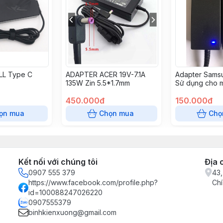
LL Type C
ADAPTER ACER 19V-7.1A
Adapter Sams
135W Zin 5.5*1.7mm
Sử dụng cho m
LG ,Samsung
450.000đ
150.000đ
ọn mua
Chọn mua
Chọ
Kết nối với chúng tôi
Địa 
0907 555 379
43,
https://www.facebook.com/profile.php?
Chí
id=100088247026220
0907555379
binhkienxuong@gmail.com