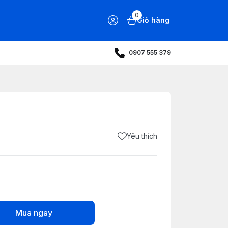
0
Giỏ hàng
0907 555 379
Yêu thích
Mua ngay